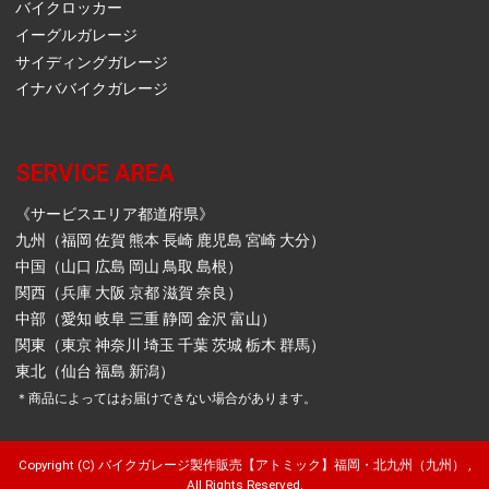
バイクロッカー
イーグルガレージ
サイディングガレージ
イナババイクガレージ
SERVICE AREA
《サービスエリア都道府県》
九州（福岡 佐賀 熊本 長崎 鹿児島 宮崎 大分）
中国（山口 広島 岡山 鳥取 島根）
関西（兵庫 大阪 京都 滋賀 奈良）
中部（愛知 岐阜 三重 静岡 金沢 富山）
関東（東京 神奈川 埼玉 千葉 茨城 栃木 群馬）
東北（仙台 福島 新潟）
＊商品によってはお届けできない場合があります。
Copyright (C) バイクガレージ製作販売【アトミック】福岡・北九州（九州） ,
All Rights Reserved.