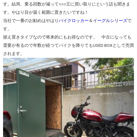
す。結局、乗る回数が減って○○○王に買い取りにという話も聞きま
す。やはり目が届く範囲に置きたいですね！
当社で一番のお勧めはやはり
バイクロッカー
＆
イーグルシリーズ
で
す。
据え置きタイプなので将来的にもお得なのです。 中古になっても
需要が有るので年数が経つてバイクを降りてもUSED BOXとして売買
されます。