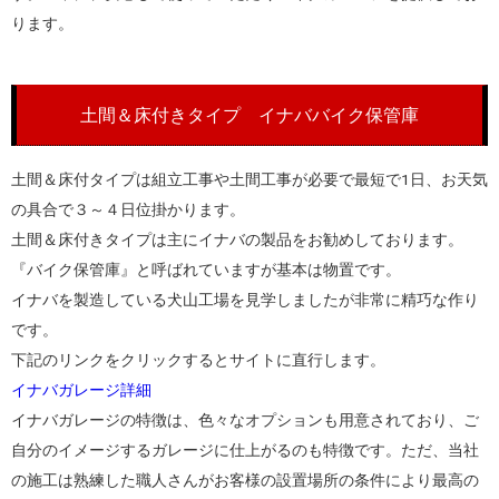
ります。
土間＆床付きタイプ イナババイク保管庫
土間＆床付タイプは組立工事や土間工事が必要で最短で1日、お天気
の具合で３～４日位掛かります。
土間＆床付きタイプは主にイナバの製品をお勧めしております。
『バイク保管庫』と呼ばれていますが基本は物置です。
イナバを製造している犬山工場を見学しましたが非常に精巧な作り
です。
下記のリンクをクリックするとサイトに直行します。
イナバガレージ詳細
イナバガレージの特徴は、色々なオプションも用意されており、ご
自分のイメージするガレージに仕上がるのも特徴です。ただ、当社
の施工は熟練した職人さんがお客様の設置場所の条件により最高の