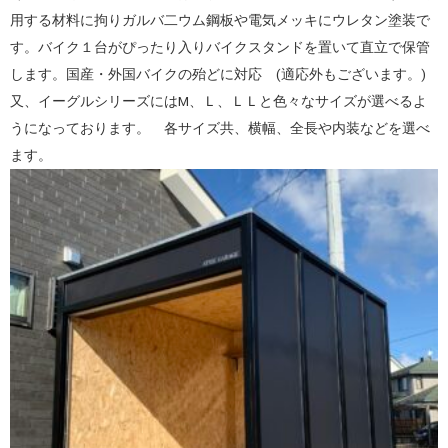
用する材料に拘りガルバ二ウム鋼板や電気メッキにウレタン塗装で
す。バイク１台がぴったり入りバイクスタンドを置いて直立で保管
します。国産・外国バイクの殆どに対応 (適応外もございます。)
又、イーグルシリーズにはМ、Ｌ、ＬＬと色々なサイズが選べるよ
うになっております。 各サイズ共、横幅、全長や内装などを選べ
ます。