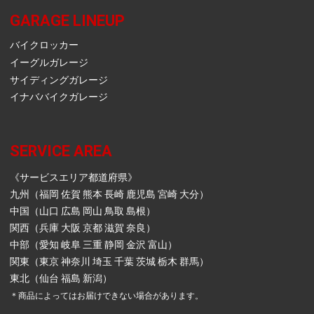
GARAGE LINEUP
バイクロッカー
イーグルガレージ
サイディングガレージ
イナババイクガレージ
SERVICE AREA
《サービスエリア都道府県》
九州（福岡 佐賀 熊本 長崎 鹿児島 宮崎 大分）
中国（山口 広島 岡山 鳥取 島根）
関西（兵庫 大阪 京都 滋賀 奈良）
中部（愛知 岐阜 三重 静岡 金沢 富山）
関東（東京 神奈川 埼玉 千葉 茨城 栃木 群馬）
東北（仙台 福島 新潟）
＊商品によってはお届けできない場合があります。