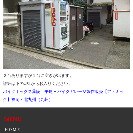
２台ありますが１台に空きが出ます。
詳細は下のURLからお入りください。
バイクボックス薬院 平尾 – バイクガレージ製作販売【アトミッ
ク】福岡・北九州（九州）
MENU
ＨＯＭＥ