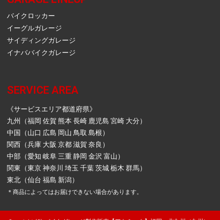
バイクロッカー
イーグルガレージ
サイディングガレージ
イナババイクガレージ
SERVICE AREA
《サービスエリア都道府県》
九州（福岡 佐賀 熊本 長崎 鹿児島 宮崎 大分）
中国（山口 広島 岡山 鳥取 島根）
関西（兵庫 大阪 京都 滋賀 奈良）
中部（愛知 岐阜 三重 静岡 金沢 富山）
関東（東京 神奈川 埼玉 千葉 茨城 栃木 群馬）
東北（仙台 福島 新潟）
＊商品によってはお届けできない場合があります。