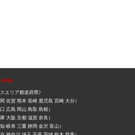
 AREA
スエリア都道府県》
岡 佐賀 熊本 長崎 鹿児島 宮崎 大分）
口 広島 岡山 鳥取 島根）
庫 大阪 京都 滋賀 奈良）
知 岐阜 三重 静岡 金沢 富山）
京 神奈川 埼玉 千葉 茨城 栃木 群馬）