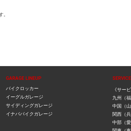
す。
GARAGE LINEUP
SERVICE
バイクロッカー
《サービ
イーグルガレージ
九州（福
サイディングガレージ
中国（山
イナババイクガレージ
関西（兵
中部（愛
関東（東