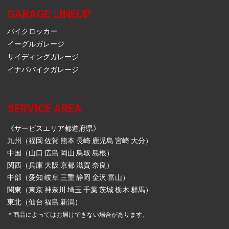
GARAGE LINEUP
バイクロッカー
イーグルガレージ
サイディングガレージ
イナババイクガレージ
SERVICE AREA
《サービスエリア都道府県》
九州（福岡 佐賀 熊本 長崎 鹿児島 宮崎 大分）
中国（山口 広島 岡山 鳥取 島根）
関西（兵庫 大阪 京都 滋賀 奈良）
中部（愛知 岐阜 三重 静岡 金沢 富山）
関東（東京 神奈川 埼玉 千葉 茨城 栃木 群馬）
東北（仙台 福島 新潟）
＊商品によってはお届けできない場合があります。