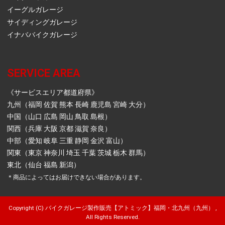
イーグルガレージ
サイディングガレージ
イナババイクガレージ
SERVICE AREA
《サービスエリア都道府県》
九州（福岡 佐賀 熊本 長崎 鹿児島 宮崎 大分）
中国（山口 広島 岡山 鳥取 島根）
関西（兵庫 大阪 京都 滋賀 奈良）
中部（愛知 岐阜 三重 静岡 金沢 富山）
関東（東京 神奈川 埼玉 千葉 茨城 栃木 群馬）
東北（仙台 福島 新潟）
＊商品によってはお届けできない場合があります。
Copyright (C) バイクガレージ製作販売【アトミック】福岡・北九州（九州） ,
All Rights Reserved.