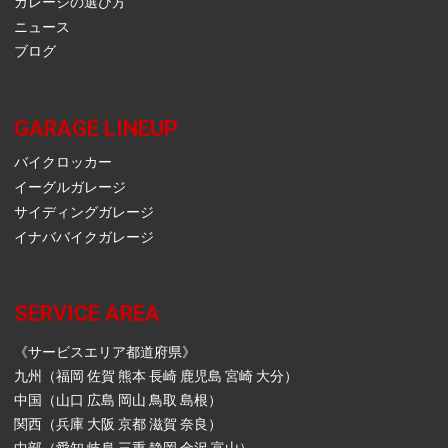
ガレージの選び方
ニュース
ブログ
GARAGE LINEUP
バイクロッカー
イーグルガレージ
サイディングガレージ
イナババイクガレージ
SERVICE AREA
《サービスエリア都道府県》
九州（福岡 佐賀 熊本 長崎 鹿児島 宮崎 大分）
中国（山口 広島 岡山 鳥取 島根）
関西（兵庫 大阪 京都 滋賀 奈良）
中部（愛知 岐阜 三重 静岡 金沢 富山）