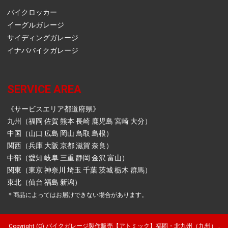
バイクロッカー
イーグルガレージ
サイディングガレージ
イナババイクガレージ
SERVICE AREA
《サービスエリア都道府県》
九州（福岡 佐賀 熊本 長崎 鹿児島 宮崎 大分）
中国（山口 広島 岡山 鳥取 島根）
関西（兵庫 大阪 京都 滋賀 奈良）
中部（愛知 岐阜 三重 静岡 金沢 富山）
関東（東京 神奈川 埼玉 千葉 茨城 栃木 群馬）
東北（仙台 福島 新潟）
＊商品によってはお届けできない場合があります。
Copyright (C) バイクガレージ製作販売【アトミック】福岡・北九州（九州） ,