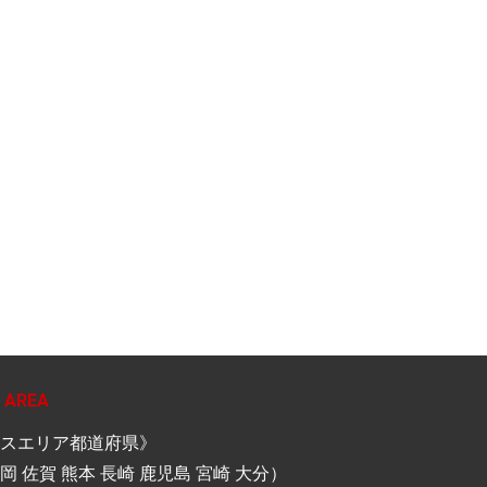
 AREA
スエリア都道府県》
岡 佐賀 熊本 長崎 鹿児島 宮崎 大分）