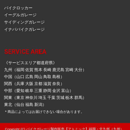
バイクロッカー
イーグルガレージ
サイディングガレージ
イナババイクガレージ
SERVICE AREA
《サービスエリア都道府県》
九州（福岡 佐賀 熊本 長崎 鹿児島 宮崎 大分）
中国（山口 広島 岡山 鳥取 島根）
関西（兵庫 大阪 京都 滋賀 奈良）
中部（愛知 岐阜 三重 静岡 金沢 富山）
関東（東京 神奈川 埼玉 千葉 茨城 栃木 群馬）
東北（仙台 福島 新潟）
＊商品によってはお届けできない場合があります。
Copyright (C) バイクガレージ製作販売【アトミック】福岡・北九州（九州） ,