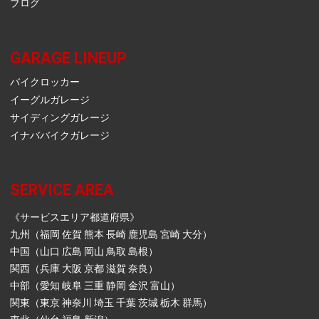
ブログ
GARAGE LINEUP
バイクロッカー
イーグルガレージ
サイディングガレージ
イナババイクガレージ
SERVICE AREA
《サービスエリア都道府県》
九州（福岡 佐賀 熊本 長崎 鹿児島 宮崎 大分）
中国（山口 広島 岡山 鳥取 島根）
関西（兵庫 大阪 京都 滋賀 奈良）
中部（愛知 岐阜 三重 静岡 金沢 富山）
関東（東京 神奈川 埼玉 千葉 茨城 栃木 群馬）