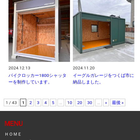
2024.12.13
2024.11.20
バイクロッカー1800シャッタ
イーグルガレージをつくば市に
ーを制作しています。
納品しました。
1 / 43
1
2
3
4
5
...
10
20
30
...
»
最後 »
MENU
ＨＯＭＥ