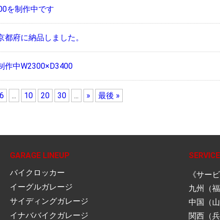
00を制作中です
京都府に納品しました。
中W2300×D3400
6
...
10
20
30
...
»
最後 »
GARAGE LINEUP
SERVICE
バイクロッカー
《サービ
イーグルガレージ
九州（福
サイディングガレージ
中国（山
イナババイクガレージ
関西（兵